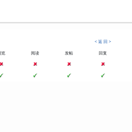
< 返 回 >
浏览
阅读
发帖
回复