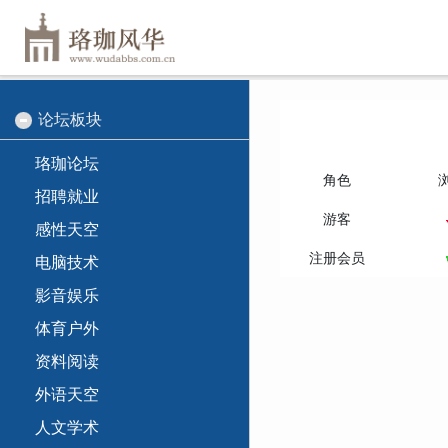
论坛板块
珞珈论坛
角色
招聘就业
游客
感性天空
注册会员
电脑技术
影音娱乐
体育户外
资料阅读
外语天空
人文学术