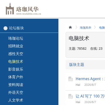
论坛板块
珞珈风华
电脑
电脑技术
珞珈论坛
招聘就业
主题:
78582
在线:
23
感性天空
电脑技术
版块主题
影音娱乐
体育户外
Hermes Age
资料阅读
Hai
2026/8/7
外语天空
让 AI 写了 1
人文学术
Hai
2026/8/7