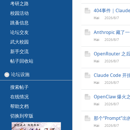
考研之路
404事件｜Cla
校园活动
Hai
2026/8/7
跳蚤信息
Anthropic
论坛交友
Hai
2026/8/7
武大校园
新手交流
OpenRouter 
帖子回收站
Hai
2026/8/7
论坛设施
Claude Cod
Hai
2026/8/7
搜索帖子
在线情况
OpenClaw 
Hai
2026/8/7
帮助文档
切换到窄版
那个“Prompt
Hai
2026/8/7