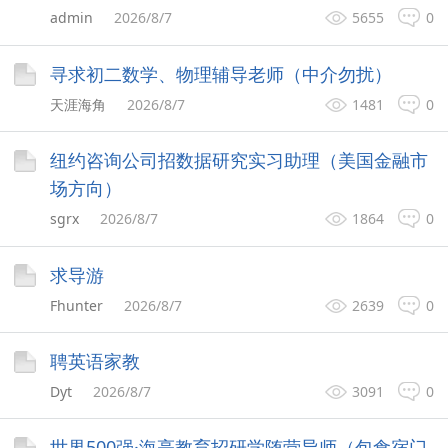
admin
2026/8/7
5655
0
寻求初二数学、物理辅导老师（中介勿扰）
天涯海角
2026/8/7
1481
0
纽约咨询公司招数据研究实习助理（美国金融市
场方向）
sgrx
2026/8/7
1864
0
求导游
Fhunter
2026/8/7
2639
0
聘英语家教
Dyt
2026/8/7
3091
0
世界500强·海亮教育招研学随营导师（包食宿门