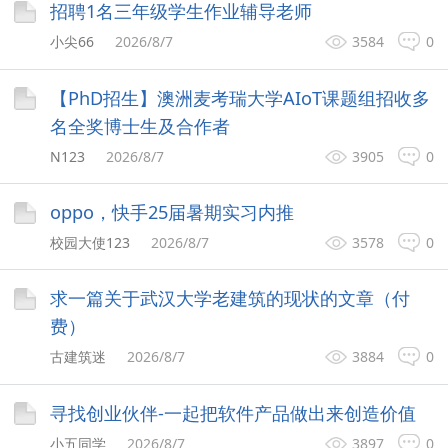
招聘1名三年级学生作业辅导老师
小尖66
2026/8/7
3584
0
【PhD招生】澳洲麦考瑞大学AIoT课题组招收多
名全奖博士生及合作者
N123
2026/8/7
3905
0
oppo，快手25届暑期实习内推
校园大使123
2026/8/7
3578
0
求一篇关于武汉大学老建筑的现状的文章（付
费）
古建筑迷
2026/8/7
3884
0
寻找创业伙伴-一起把软件产品做出来创造价值
小五同学
2026/8/7
3897
0