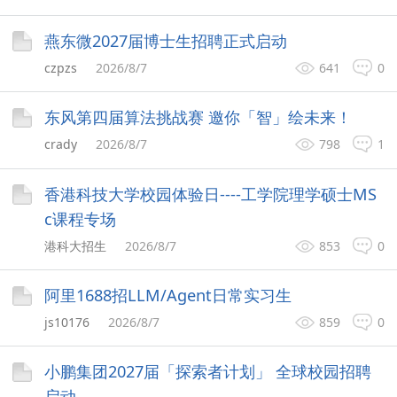
燕东微2027届博士生招聘正式启动
czpzs
2026/8/7
641
0
东风第四届算法挑战赛 邀你「智」绘未来！
crady
2026/8/7
798
1
香港科技大学校园体验日----工学院理学硕士MS
c课程专场
港科大招生
2026/8/7
853
0
阿里1688招LLM/Agent日常实习生
js10176
2026/8/7
859
0
小鹏集团2027届「探索者计划」 全球校园招聘
启动