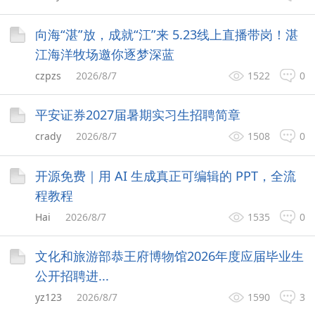
向海“湛”放，成就“江”来 5.23线上直播带岗！湛
江海洋牧场邀你逐梦深蓝
czpzs
2026/8/7
1522
0
平安证券2027届暑期实习生招聘简章
crady
2026/8/7
1508
0
开源免费｜用 AI 生成真正可编辑的 PPT，全流
程教程
Hai
2026/8/7
1535
0
文化和旅游部恭王府博物馆2026年度应届毕业生
公开招聘进...
yz123
2026/8/7
1590
3